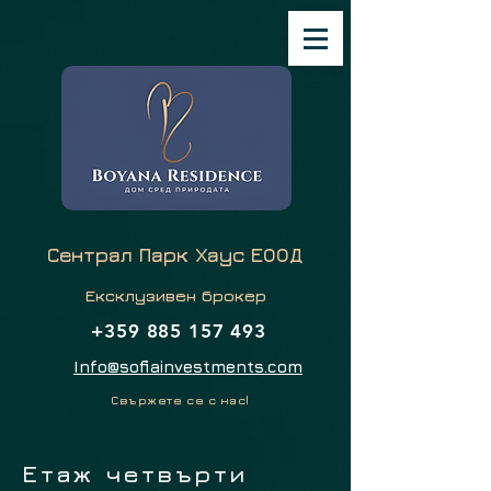
Сентрал Парк Хаус ЕООД
Ексклузивен брокер
+359 885 157 493
Info@sofiainvestments.com
Свържете се с нас!
Етаж четвърти