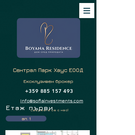
Сентрал Парк Хаус ЕООД
Ексклузивен брокер
+359 885 157 493
Info@sofiainvestments.com
Етаж първи
Свържете се с нас!
ап. 1