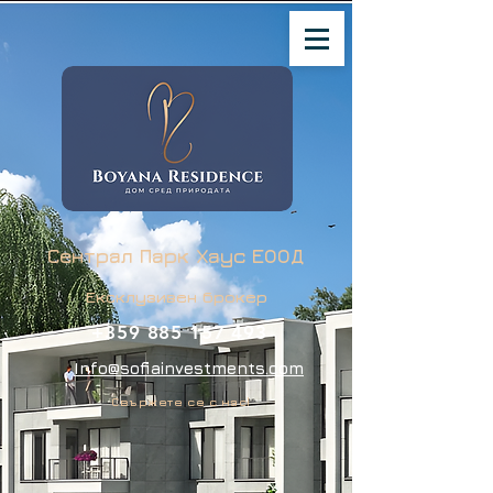
Сентрал Парк Хаус ЕООД
Ексклузивен брокер
+359 885 157 493
Info@sofiainvestments.com
Свържете се с нас!